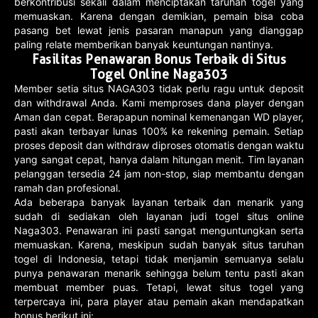
berkontribusi sekali dalam menciptakan taruhan togel yang
memuaskan. Karena dengan demikian, pemain bisa coba
pasang bet lewat jenis pasaran manapun yang dianggap
paling relate memberikan banyak keuntungan nantinya.
Fasilitas Penawaran Bonus Terbaik di Situs
Togel Online Naga303
Member setia situs NAGA303 tidak perlu ragu untuk deposit
dan withdrawal Anda. Kami memproses dana player dengan
Aman dan cepat. Berapapun nominal kemenangan WD player,
pasti akan terbayar lunas 100% ke rekening pemain. Setiap
proses deposit dan withdraw diproses otomatis dengan waktu
yang sangat cepat, hanya dalam hitungan menit. Tim layanan
pelanggan tersedia 24 jam non-stop, siap membantu dengan
ramah dan profesional.
Ada beberapa banyak layanan terbaik dan menarik yang
sudah di sediakan oleh layanan judi togel situs online
Naga303. Penawaran ini pasti sangat menguntungkan serta
memuaskan. Karena, meskipun sudah banyak situs taruhan
togel di Indonesia, tetapi tidak menjamin semuanya selalu
punya penawaran menarik sehingga belum tentu pasti akan
membuat member puas. Tetapi, lewat situs togel yang
terpercaya ini, para player atau pemain akan mendapatkan
bonus berikut ini: