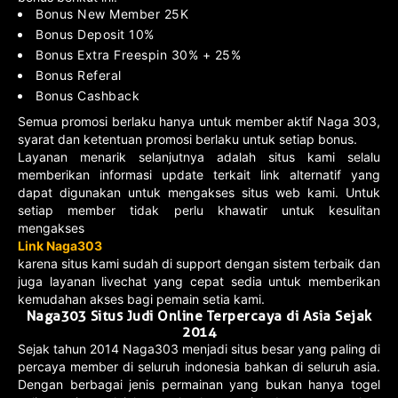
Bonus New Member 25K
Bonus Deposit 10%
Bonus Extra Freespin 30% + 25%
Bonus Referal
Bonus Cashback
Semua promosi berlaku hanya untuk member aktif Naga 303,
syarat dan ketentuan promosi berlaku untuk setiap bonus.
Layanan menarik selanjutnya adalah situs kami selalu
memberikan informasi update terkait link alternatif yang
dapat digunakan untuk mengakses situs web kami. Untuk
setiap member tidak perlu khawatir untuk kesulitan
mengakses
Link Naga303
karena situs kami sudah di support dengan sistem terbaik dan
juga layanan livechat yang cepat sedia untuk memberikan
kemudahan akses bagi pemain setia kami.
Naga303 Situs Judi Online Terpercaya di Asia Sejak
2014
Sejak tahun 2014 Naga303 menjadi situs besar yang paling di
percaya member di seluruh indonesia bahkan di seluruh asia.
Dengan berbagai jenis permainan yang bukan hanya togel