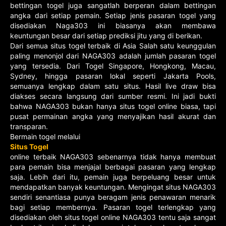
bettingan togel juga sangatlah berperan dalam bettingan
angka dari setiap pemain. Setiap jenis pasaran togel yang
disediakan Naga303 ini biasanya akan membawa
keuntungan besar dari setiap prediksi jitu yang di berikan.
Dari semua situs togel terbaik di Asia Salah satu keunggulan
paling menonjol dari NAGA303 adalah jumlah pasaran togel
yang tersedia. Dari Togel Singapore, Hongkong, Macau,
Sydney, hingga pasaran lokal seperti Jakarta Pools,
semuanya lengkap dalam satu situs. Hasil live draw bisa
diakses secara langsung dari sumber resmi. Ini jadi bukti
bahwa NAGA303 bukan hanya situs togel online biasa, tapi
pusat permainan angka yang menyajikan hasil akurat dan
transparan.
Bermain togel melalui
Situs Togel
online terbaik NAGA303 sebenarnya tidak hanya membuat
para pemain bisa menjajal berbagai pasaran yang lengkap
saja. Lebih dari itu, pemain juga berpeluang besar untuk
mendapatkan banyak keuntungan. Mengingat situs NAGA303
sendiri senantiasa punya beragam jenis penawaran menarik
bagi setiap membernya. Pasaran togel terlengkap yang
disediakan oleh situs togel online NAGA303 tentu saja sangat