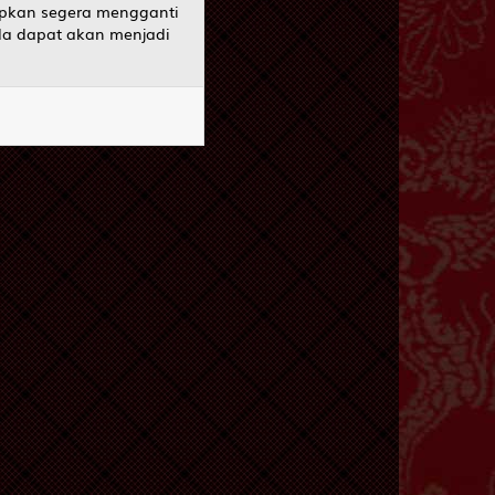
apkan segera mengganti
da dapat akan menjadi