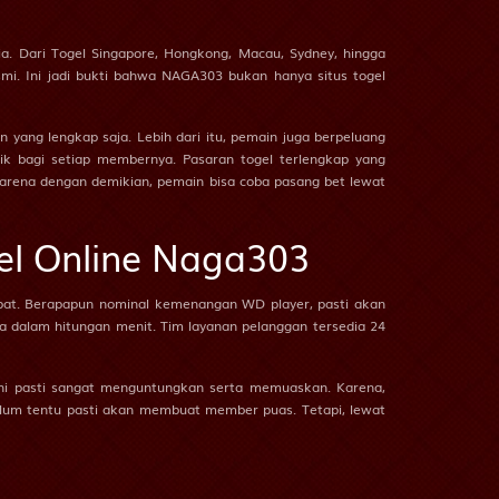
ia. Dari Togel Singapore, Hongkong, Macau, Sydney, hingga
esmi. Ini jadi bukti bahwa NAGA303 bukan hanya situs togel
yang lengkap saja. Lebih dari itu, pemain juga berpeluang
k bagi setiap membernya. Pasaran togel terlengkap yang
Karena dengan demikian, pemain bisa coba pasang bet lewat
gel Online Naga303
pat. Berapapun nominal kemenangan WD player, pasti akan
a dalam hitungan menit. Tim layanan pelanggan tersedia 24
 ini pasti sangat menguntungkan serta memuaskan. Karena,
elum tentu pasti akan membuat member puas. Tetapi, lewat