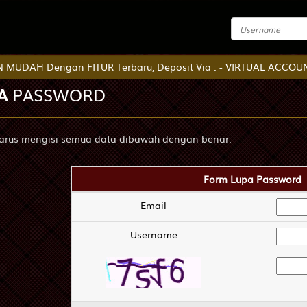
FITUR Terbaru, Deposit Via : - VIRTUAL ACCOUNT - E-WALLET - QR
A
PASSWORD
arus mengisi semua data dibawah dengan benar.
Form Lupa Password
Email
Username