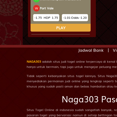
W
Port Vale
-1.75
HDP
1.75
-1.01
Odds
-1.20
PLAY
Yokohama... vs Kashima ...
i
07/08 17:25PM
H
Yokohama F Marinos
|
Jadwal Bank
Vi
W
Kashima Antlers
NAGA303
adalah situs judi togel online terpercaya di kena
0.50
HDP
-0.50
-1.13
Odds
1.01
hanya untuk bermain, tapi juga untuk mengejar peluang men
Tidak seperti kebanyakan situs togel lainnya, Situs Na
PLAY
menyediakan permainan judi online yang lengkap seperti to
khusus yang sudah pasti aman dan bebas hambatan atau k
Paris Sa... vs Aston Vi...
i
13/08 02:00AM
Naga303 Pasa
H
Paris Saint Germain
W
Aston Villa
Situs Togel Online di indonesia sudah sangatlah banyak, n
pasaran togel yang bervariasi namun di setiap bettingan t