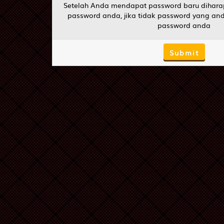
Setelah Anda mendapat password baru dihar
password anda, jika tidak password yang an
password anda