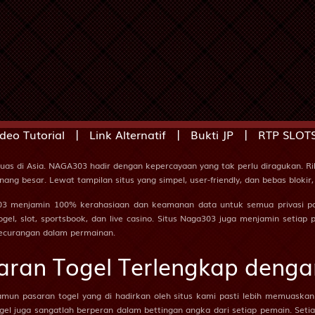
|
|
|
deo Tutorial
Link Alternatif
Bukti JP
RTP SLOT
l luas di Asia. NAGA303 hadir dengan kepercayaan yang tak perlu diragukan. R
ang besar. Lewat tampilan situs yang simpel, user-friendly, dan bebas bloki
ga303 menjamin 100% kerahasiaan dan keamanan data untuk semua privasi pa
gel, slot, sportsbook, dan live casino. Situs Naga303 juga menjamin setiap
ecurangan dalam permainan.
ran Togel Terlengkap dengan
amun pasaran togel yang di hadirkan oleh situs kami pasti lebih memuaskan
ogel juga sangatlah berperan dalam bettingan angka dari setiap pemain. Setia