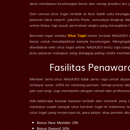
-0.75
HDP
0.75
-1.11
Odds
-1.02
akan membawa keuntungan besar dari setiap prediksi jitu y
PLAY
Dari semua situs togel terbaik di Asia Salah satu keungg
pasaran lokal seperti Jakarta Pools, semuanya lengkap dal
online biasa, tapi pusat permainan angka yang menyajikan h
Bayern M... vs VfB Stut...
i
29/08 01:30AM
Bermain togel melalui
Situs Togel
online terbaik NAGA303 s
H
Bayern Munchen
besar untuk mendapatkan banyak keuntungan. Mengingat 
disediakan oleh situs togel online NAGA303 tentu saja sa
W
VfB Stuttgart
jenis pasaran manapun yang dianggap paling relate membe
-1.75
HDP
1.75
-1.04
Odds
-1.08
Fasilitas Penawar
PLAY
Member setia situs NAGA303 tidak perlu ragu untuk depo
Everton vs Crystal ...
terbayar lunas 100% ke rekening pemain. Setiap proses de
i
22/08 22:00PM
jam non-stop, siap membantu dengan ramah dan profesiona
H
Everton
Ada beberapa banyak layanan terbaik dan menarik yang su
meskipun sudah banyak situs taruhan togel di Indonesia,
W
Crystal Palace
situs togel yang terpercaya ini, para player atau pemain a
-0.50
HDP
0.50
1.16
Odds
-1.35
Bonus New Member 25K
Bonus Deposit 10%