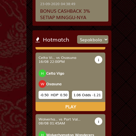
23-09-2020 04:38:49
H
Singapore
BONUS CASHBACK 3%
SETIAP MINGGU-NYA
W
Indonesia
10-11-2017 10:41:54
0.75
HDP
-0.75
-1.04
Odds
-1.25
Hotmatch
PLAY
Celta Vi... vs Osasuna
i
16/08 22:00PM
H
Celta Vigo
W
Osasuna
-0.50
HDP
0.50
1.06
Odds
-1.21
PLAY
Wolverha... vs Port Val...
i
08/08 01:45AM
H
Wolverhampton Wanderers